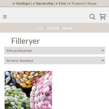
✔
Håndlaget | ✔ Bærekraftig | ✔ Etisk | ✔
Produsert i Norge
Hopp til innhold
Hjem
/
INTERIØR
/
Filleryer
Filleryer