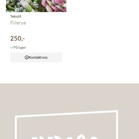
Tekstil
Fillerye
250,-
På lager
Kontakt oss