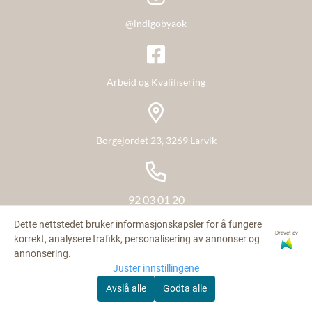
møteplass for våre arbeidstakere.
@indigobyaok
Arbeid og Kvalifisering
Borgejordet 23, 3269 Larvik
92 03 01 20
Dette nettstedet bruker informasjonskapsler for å fungere
Drevet av
korrekt, analysere trafikk, personalisering av annonser og
annonsering.
post@indigobyaok.no
Juster innstillingene
Avslå alle
Godta alle