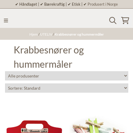
✔
Håndlaget | ✔ Bærekraftig | ✔ Etisk | ✔
Produsert i Norge
Hopp til innhold
Hjem
/
UTELIV
/
Krabbesnører og hummermåler
Krabbesnører og
hummermåler