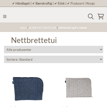
✔
Håndlaget | ✔ Bærekraftig | ✔ Etisk | ✔
Produsert i Norge
Hopp til innhold
Hjem
/
KLÆR OG TEKSTILER
/
Nettbrett og Pc vesker
Nettbrettetui