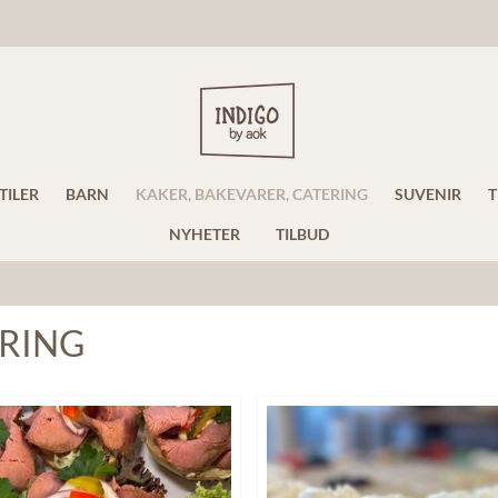
TILER
BARN
KAKER, BAKEVARER, CATERING
SUVENIR
T
NYHETER
TILBUD
ERING