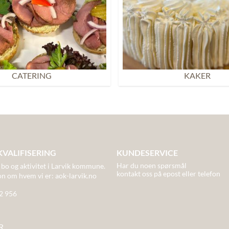
CATERING
KAKER
KVALIFISERING
KUNDESERVICE
Har du noen spørsmål
 bo og aktivitet
i Larvik kommune.
kontakt oss på epost eller telefon
on om hvem vi er:
aok-larvik.no
82 956
R