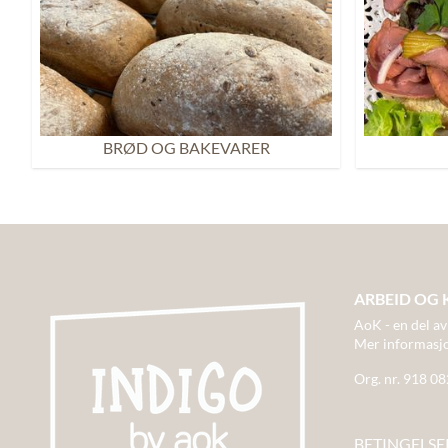
BRØD OG BAKEVARER
ARBEID OG 
AoK - en del av
Mer informasj
Org. nr. 918 0
BETINGELSE