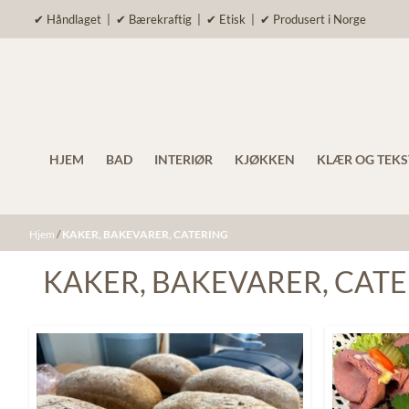
Hopp til innhold
✔ Håndlaget | ✔ Bærekraftig | ✔ Etisk | ✔ Produsert i Norge
HJEM
BAD
INTERIØR
KJØKKEN
KLÆR OG TEKS
Hjem
/
KAKER, BAKEVARER, CATERING
KAKER, BAKEVARER, CAT