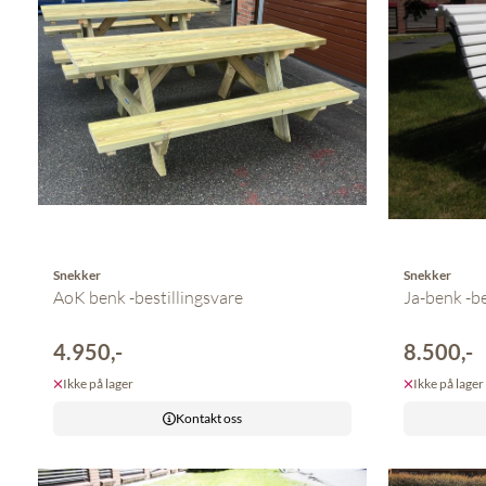
Snekker
Snekker
AoK benk -bestillingsvare
Ja-benk -be
4.950,-
8.500,-
Ikke på lager
Ikke på lager
Kontakt oss