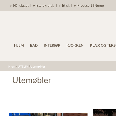
Hopp til innhold
✔ Håndlaget | ✔ Bærekraftig | ✔ Etisk | ✔ Produsert i Norge
HJEM
BAD
INTERIØR
KJØKKEN
KLÆR OG TEKS
Hjem
/
UTELIV
/
Utemøbler
Utemøbler