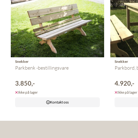
Snekker
Snekker
Parkbenk -bestillingsvare
Parkbord, b
3.850,-
4.920,-
Ikke på lager
Ikke på lager
Kontakt oss