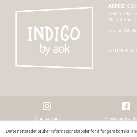
ARBEID OG 
AoK - en del av
Mer informasj
Org. nr. 918 0
BETINGELSE
@indigobyaok
Arbeid og Kvalifi
Dette nettstedet bruker informasjonskapsler for å fungere korrekt, an