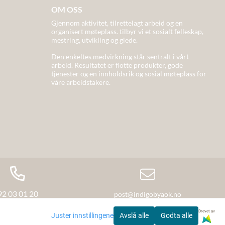
OM OSS
Gjennom aktivitet, tilrettelagt arbeid og en
organisert møteplass. tilbyr vi et sosialt felleskap,
mestring, utvikling og glede.
Den enkeltes medvirkning står sentralt i vårt
arbeid. Resultatet er flotte produkter, gode
tjenester og en innholdsrik og sosial møteplass for
våre arbeidstakere.
92 03 01 20
post@indigobyaok.no
Drevet av
Juster innstillingene
Avslå alle
Godta alle