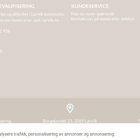
KVALIFISERING
KUNDESERVICE
Har du noen spørsmål
 bo og aktivitet
i Larvik kommune.
kontakt oss på epost eller telefon
on om hvem vi er:
aok-larvik.no
82 956
R
sering
Borgejordet 23, 3269 Larvik
alysere trafikk, personalisering av annonser og annonsering.