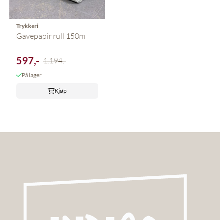
Trykkeri
Gavepapir rull 150m
597,-
1.194,-
På lager
Kjøp