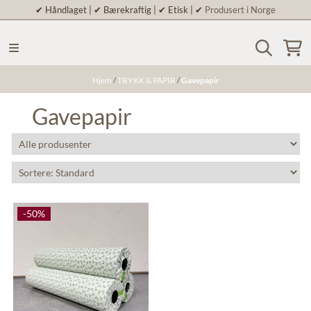
✔
Håndlaget | ✔ Bærekraftig | ✔ Etisk | ✔
Produsert i Norge
Hopp til innhold
Hjem
/
TRYKK & PAPIR
/
Gavepapir
Gavepapir
-50%