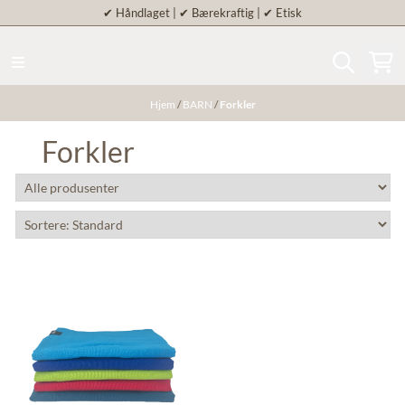
✔
Håndlaget | ✔ Bærekraftig | ✔ Etisk
Hopp til innhold
Hjem
/
BARN
/
Forkler
Forkler