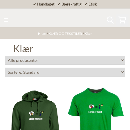
✔
Håndlaget | ✔ Bærekraftig | ✔ Etisk
Hopp til innhold
Hjem
/
KLÆR OG TEKSTILER
/
Klær
Klær