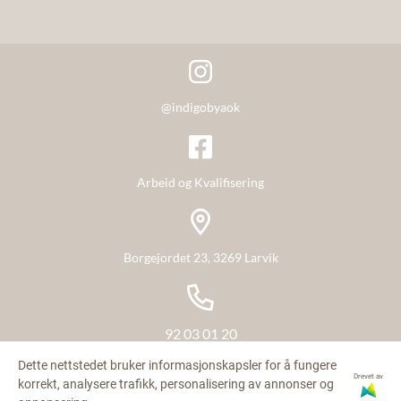
Gjennom aktivitet, tilrettelagt arbeid og en organisert møteplass
.
tilbyr vi et sosialt felleskap, mestring, utvikling og glede.
BETINGELSER
Den enkeltes medvirkning står sentralt i vårt arbeid. Resultatet
er flotte produkter, gode tjenester og en innholdsrik og sosial
møteplass for våre arbeidstakere.
@indigobyaok
Arbeid og Kvalifisering
Borgejordet 23, 3269 Larvik
92 03 01 20
Dette nettstedet bruker informasjonskapsler for å fungere
Drevet av
korrekt, analysere trafikk, personalisering av annonser og