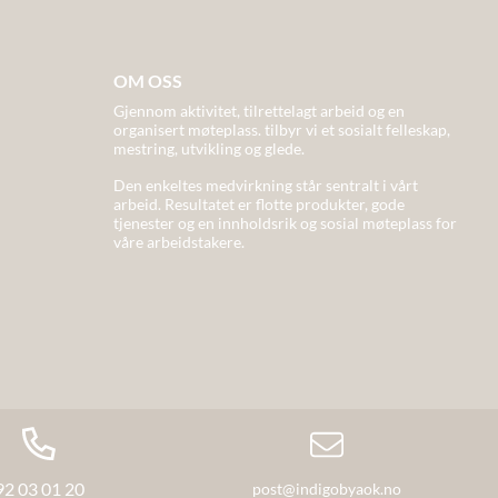
OM OSS
Gjennom aktivitet, tilrettelagt arbeid og en
organisert møteplass. tilbyr vi et sosialt felleskap,
mestring, utvikling og glede.
Den enkeltes medvirkning står sentralt i vårt
arbeid. Resultatet er flotte produkter, gode
tjenester og en innholdsrik og sosial møteplass for
våre arbeidstakere.
92 03 01 20
post@indigobyaok.no