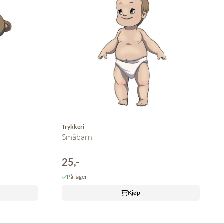
Trykkeri
Småbarn
25,-
På lager
Kjøp