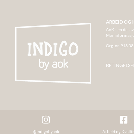
ARBEID OG 
AoK - en del av
Mer informasj
Org. nr. 918 0
BETINGELSE
@indigobyaok
Arbeid og Kvalifi