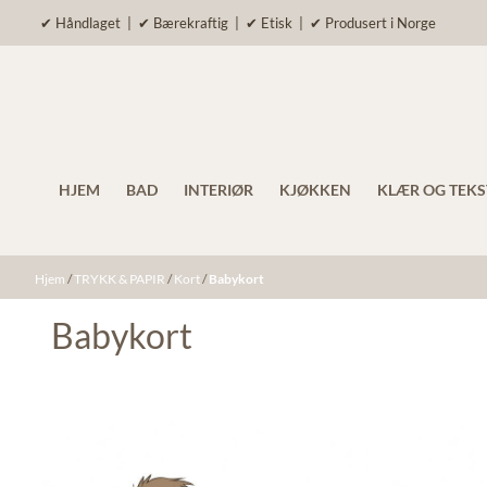
Hopp til innhold
✔ Håndlaget | ✔ Bærekraftig | ✔ Etisk | ✔ Produsert i Norge
HJEM
BAD
INTERIØR
KJØKKEN
KLÆR OG TEKS
Hjem
/
TRYKK & PAPIR
/
Kort
/
Babykort
Babykort