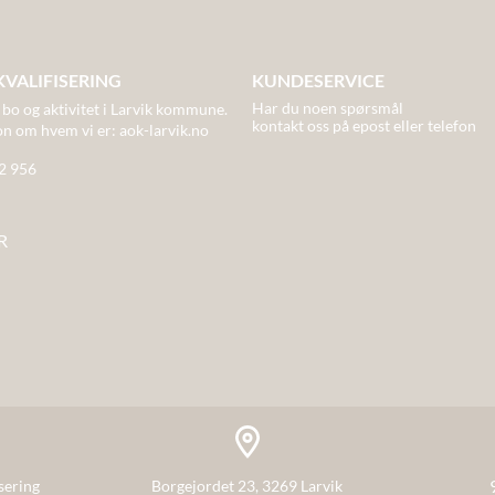
KVALIFISERING
KUNDESERVICE
Har du noen spørsmål
 bo og aktivitet
i Larvik kommune.
kontakt oss på epost eller telefon
on om hvem vi er:
aok-larvik.no
82 956
R
sering
Borgejordet 23, 3269 Larvik