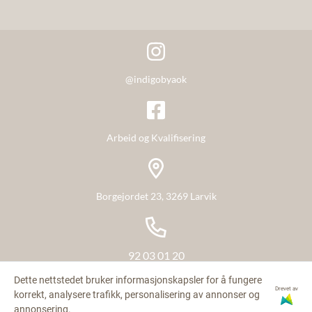
tilbyr vi et sosialt felleskap, mestring, utvikling og glede.
BETINGELSER
Den enkeltes medvirkning står sentralt i vårt arbeid. Resultatet
er flotte produkter, gode tjenester og en innholdsrik og sosial
møteplass for våre arbeidstakere.
@indigobyaok
Arbeid og Kvalifisering
Borgejordet 23, 3269 Larvik
92 03 01 20
Dette nettstedet bruker informasjonskapsler for å fungere
Drevet av
korrekt, analysere trafikk, personalisering av annonser og
annonsering.